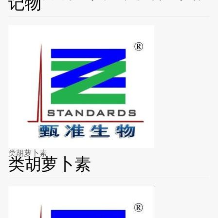
记物
类胡萝卜素
类胡萝卜素