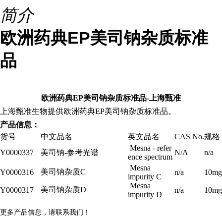
简介
欧洲药典EP美司钠杂质标准
品
欧洲药典EP美司钠杂质标准品-上海甄准
上海甄准生物提供欧洲药典EP
美司钠杂质
标准品。
产品信息：
货号
中文品名
英文品名
CAS No.
规格
Mesna - refer
Y0000337
美司钠
-
参考光谱
N/A
n/a
ence spectrum
Mesna
美司钠杂质
C
Y0000316
n/a
10mg
impurity C
Mesna
美司钠杂质
D
Y0000317
n/a
10mg
impurity D
更多产品信息，请联系我们！