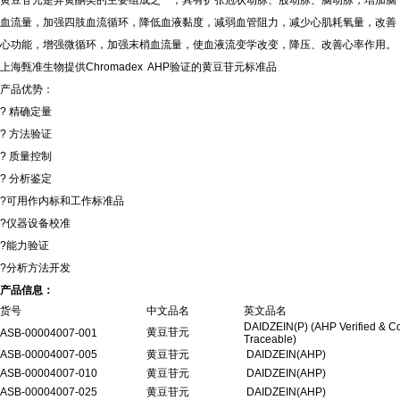
黄豆苷元是异黄酮类的主要组成之一，具有扩张冠状动脉、股动脉、脑动脉，增加脑
血流量，加强四肢血流循环，降低血液黏度，减弱血管阻力，减少心肌耗氧量，改善
心功能，增强微循环，加强末梢血流量，使血液流变学改变，降压、改善心率作用。
上海甄准生物提供
Chromadex AHP
验证的
黄豆苷元
标准品
产品优势：
?
精确定量
?
方法验证
?
质量控制
?
分析鉴定
?
可用作内标和工作标准品
?
仪器设备校准
?
能力验证
?
分析方法开发
产品信息：
货号
中文品名
英文品名
DAIDZEIN(P) (AHP Verified & C
黄豆苷元
ASB-00004007-001
Traceable)
ASB-00004007-005
黄豆苷元
DAIDZEIN(AHP)
ASB-00004007-010
黄豆苷元
DAIDZEIN(AHP)
ASB-00004007-025
黄豆苷元
DAIDZEIN(AHP)