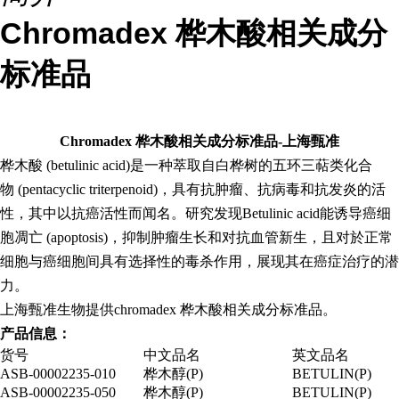
Chromadex 桦木酸相关成分
标准品
Chromadex
桦木酸相关成分标准品
-
上海甄准
桦木酸
(betulinic acid)
是一种萃取自白桦树的五环三萜类化合
物
(pentacyclic triterpenoid)
，具有抗肿瘤、抗病毒和抗发炎的活
性，其中以抗癌活性而闻名。研究发现
Betulinic acid
能诱导癌细
胞凋亡
(apoptosis)
，抑制肿瘤生长和对抗血管新生，且对於正常
细胞与癌细胞间具有选择性的毒杀作用，展现其在癌症治疗的潜
力。
上海甄准生物提供
chromadex
桦木酸相关成分标准品。
产品信息：
货号
中文品名
英文品名
ASB-00002235-010
桦木醇
(P)
BETULIN(P)
ASB-00002235-050
桦木醇
(P)
BETULIN(P)