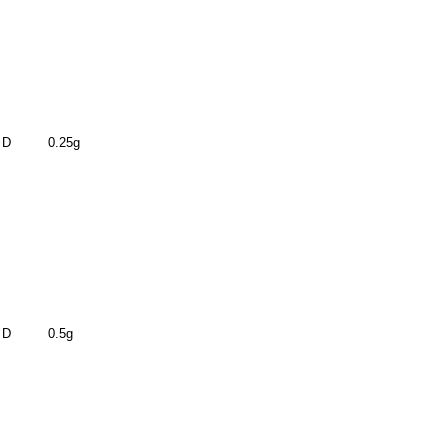
 D
0.25g
 D
0.5g