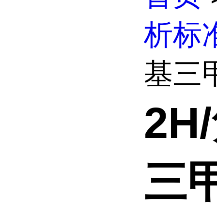
析标
基三甲
2
三