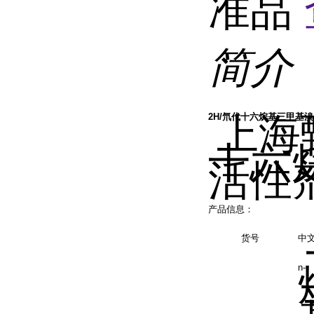
准品
简介
上海
2H/氘代十六烷基三甲基
十六
活性
产品信息：
货号
中
n-