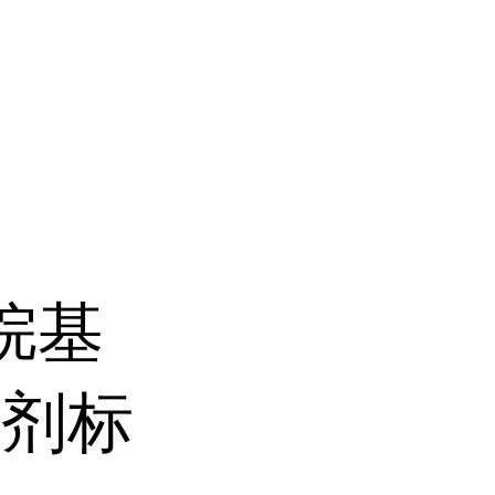
烷基
性剂标