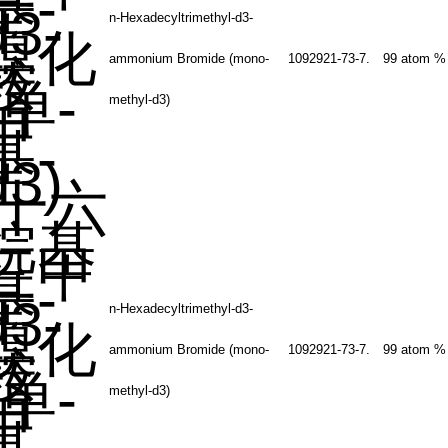
基
-
d3-
n-Hexadecyltrimethyl-d3-
溴化
铵
ammonium Bromide (mono-
1092921-73-7.
99 atom %
单
-
methyl-d3)
甲
基
-
d3)
十六
烷基
三甲
基
-
d3-
n-Hexadecyltrimethyl-d3-
溴化
铵
ammonium Bromide (mono-
1092921-73-7.
99 atom %
单
-
methyl-d3)
甲