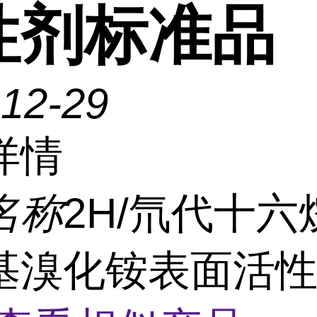
性剂标准品
-12-29
详情
名称
2H/氘代十六
基溴化铵表面活