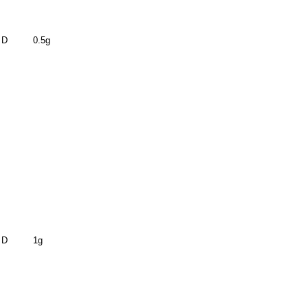
 D
0.5g
 D
1g