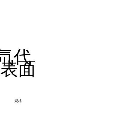
氘代
铵表面
规格