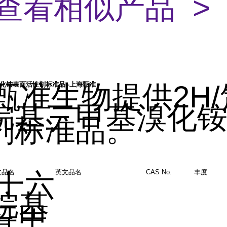
查看相似产品 >
甄准生物提供
2H/
溴化铵表面活性剂标准品 -上海甄准
烷基三甲基溴化
剂标准品
。
文品名
十六
英文品名
CAS No.
丰度
烷基
三甲