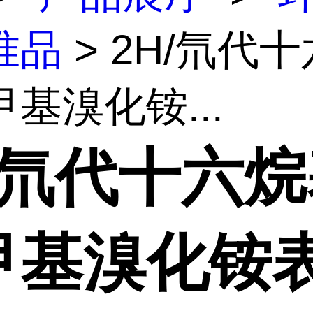
准品
> 2H/氘代
基溴化铵...
H/氘代十六
甲基溴化铵