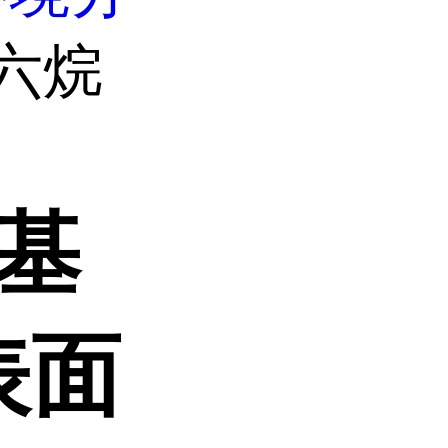
十六烷
烷基
表面