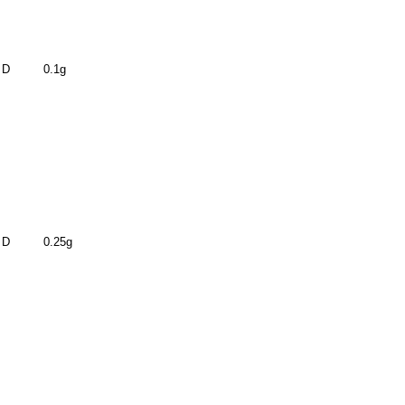
 D
0.1g
 D
0.25g