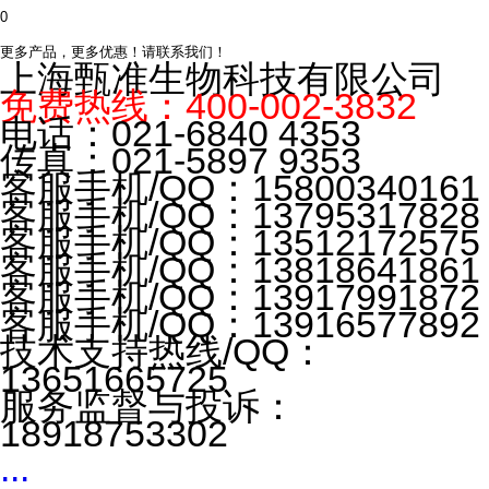
0
更多产品，更多优惠！请联系我们！
上海甄准生物科技有限公司
免费热线：
400-002-3832
电话：
021-6840 4353
传真：
021-5897 9353
客服手机
/QQ
：
15800340161
客服手机
/QQ
：
13795317828
客服手机
/QQ
：
13512172575
客服手机
/QQ
：
13818641861
客服手机
/QQ
：
13917991872
客服手机
/QQ
：
13916577892
技术支持热线
/QQ
：
13651665725
服务监督与投诉：
18918753302
...