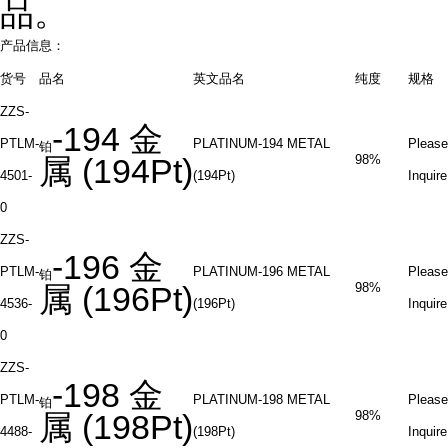
品。
产品信息：
货号
品名
英文品名
纯度
规格
ZZS-
-194
金
PTLM-
PLATINUM-194 METAL
Please
铂
属
(194Pt)
98%
4501-
(194Pt)
Inquire
0
ZZS-
-196
金
PTLM-
PLATINUM-196 METAL
Please
铂
属
(196Pt)
98%
4536-
(196Pt)
Inquire
0
ZZS-
-198
金
PTLM-
PLATINUM-198 METAL
Please
铂
属
(198Pt)
98%
4488-
(198Pt)
Inquire