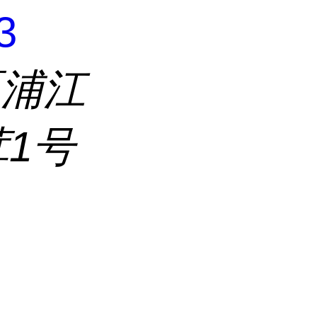
3
区浦江
茸1号