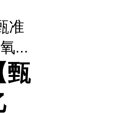
甄准
...
【甄
乙