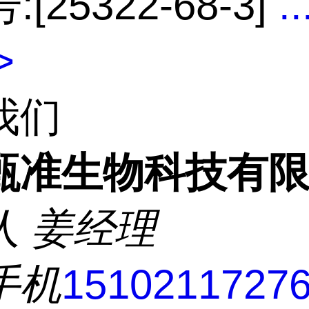
:[25322-68-3]
..
>
我们
甄准生物科技有
人
姜经理
手机
1510211727