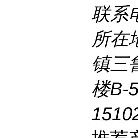
联系
所在
镇三
楼B-
1510