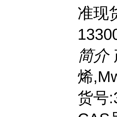
准现
1330
简介
烯,Mw
货号:3