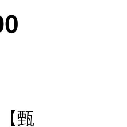
00
】【甄