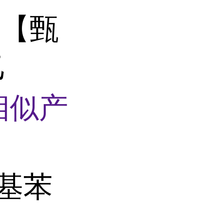
】【甄
乙
相似产
甲基苯