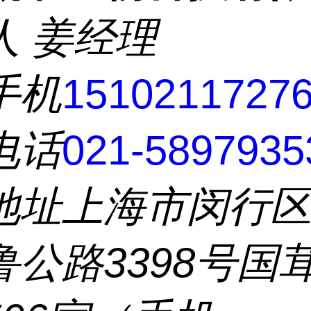
人
姜经理
手机
1510211727
电话
021-5897935
地址
上海市闵行
鲁公路3398号国