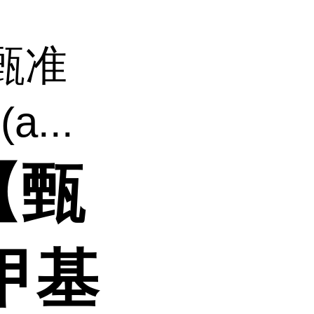
甄准
...
【甄
甲基