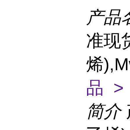
产品
准现
烯),M
品 >
简介