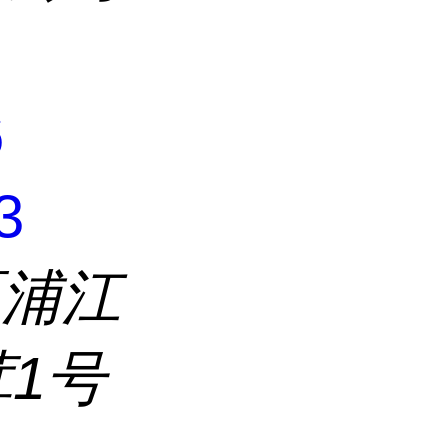
6
3
区浦江
茸1号