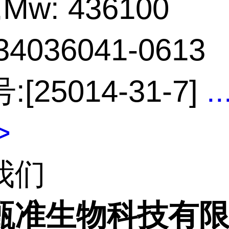
Mw: 436100
4036041-0613
:[25014-31-7]
..
>
我们
甄准生物科技有