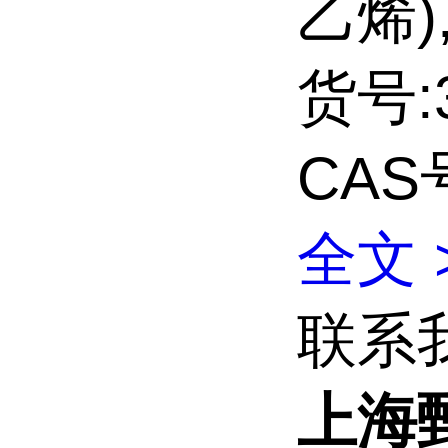
乙烯),
货号:3
CAS号
全文 
联系
上海