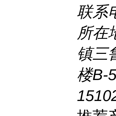
联系
所在
镇三
楼B-
1510