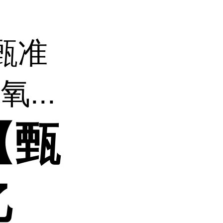
甄准
...
【甄
乙