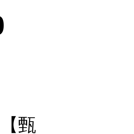
0
】【甄