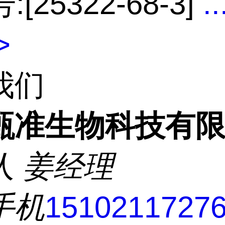
:[25322-68-3]
..
>
我们
甄准生物科技有
人
姜经理
手机
1510211727