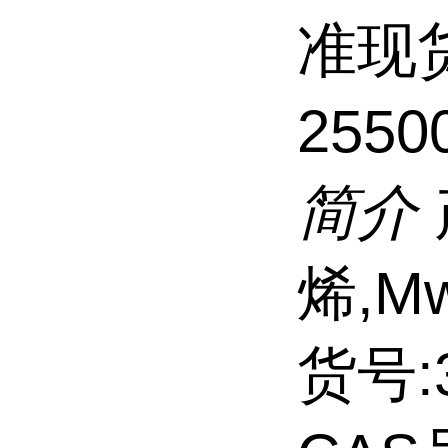
准现
2550
简介
烯,Mw
货号:3