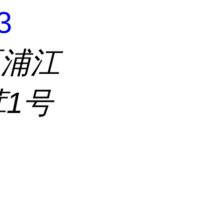
3
区浦江
茸1号