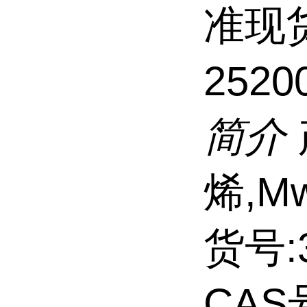
准现
2520
简介
烯,Mw
货号:3
CAS号