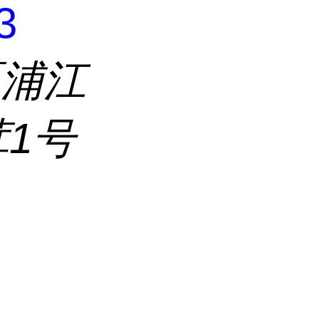
3
区浦江
茸1号