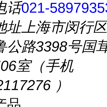
电话
021-5897935
地址
上海市闵行
鲁公路3398号国
506室（手机
2117276 ）
产品