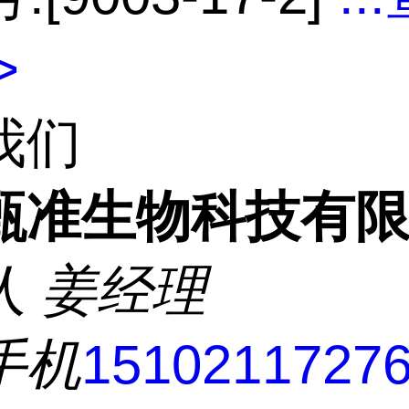
>
我们
甄准生物科技有
人
姜经理
手机
1510211727