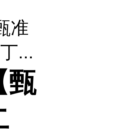
甄准
...
【甄
二