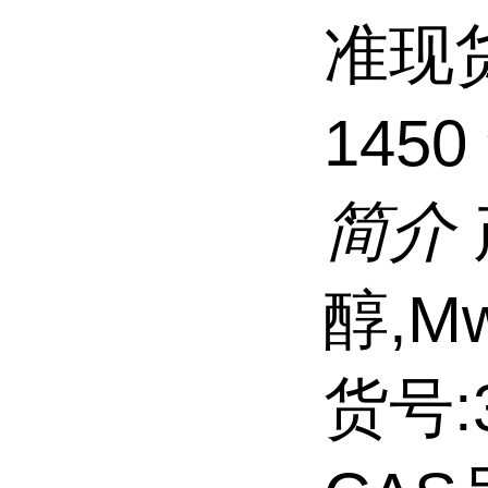
准现
1450
简介
醇,Mw
货号:3