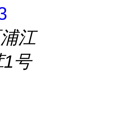
3
区浦江
茸1号