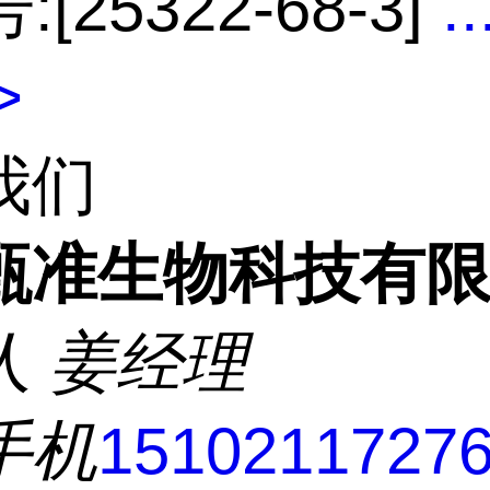
:[25322-68-3]
..
>
我们
甄准生物科技有
人
姜经理
手机
1510211727