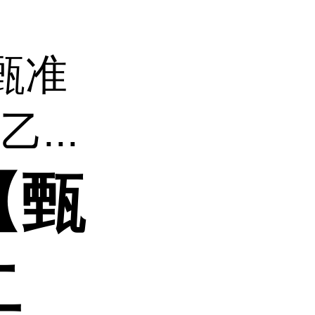
甄准
...
【甄
二