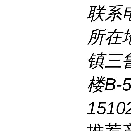
联系
所在
镇三
楼B-
1510