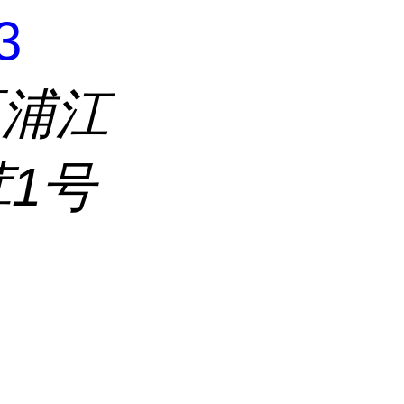
3
区浦江
茸1号