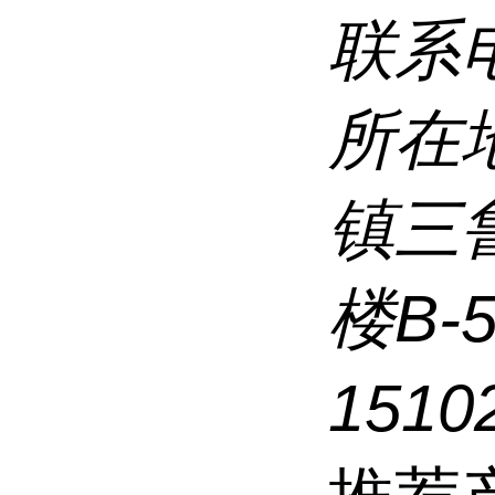
联系
所在
镇三
楼B-
1510