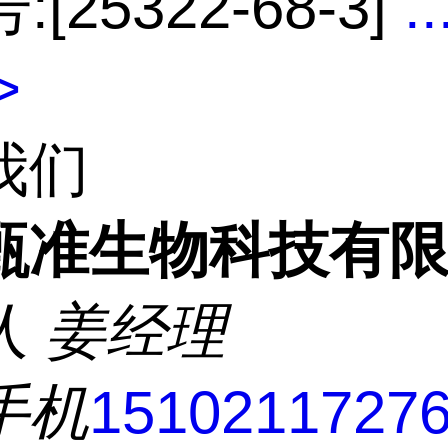
:[25322-68-3]
..
>
我们
甄准生物科技有
人
姜经理
手机
1510211727