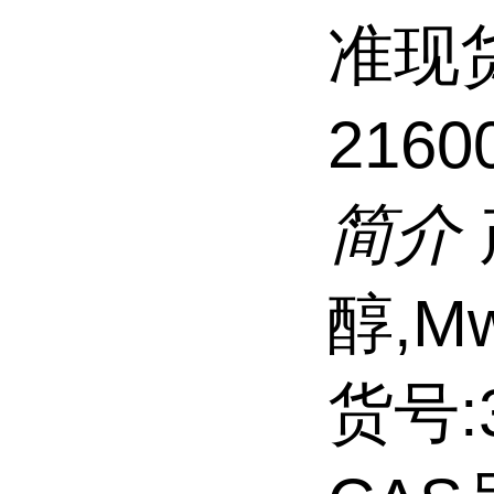
准现
2160
简介
醇,Mw
货号:3