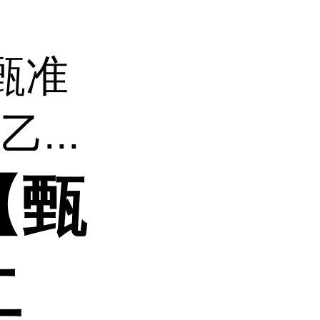
甄准
...
【甄
二