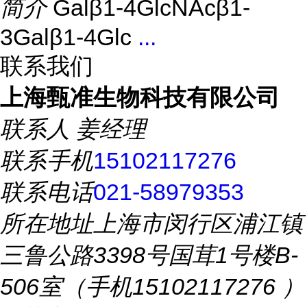
简介
Galβ1-4GlcNAcβ1-
3Galβ1-4Glc
...
联系我们
上海甄准生物科技有限公司
联系人
姜经理
联系手机
15102117276
联系电话
021-58979353
所在地址
上海市闵行区浦江镇
三鲁公路3398号国茸1号楼B-
506室（手机15102117276 ）