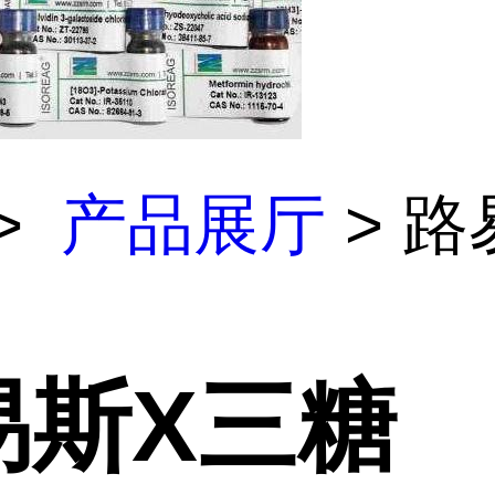
>
产品展厅
> 路
易斯X三糖