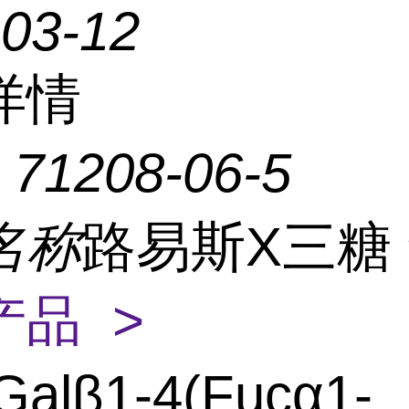
-03-12
详情
：
71208-06-5
名称
路易斯X三糖
产品 >
Galβ1-4(Fucα1-