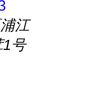
3
区浦江
茸1号