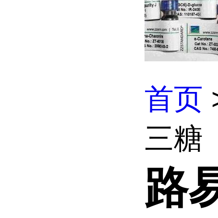
首页
三糖
路