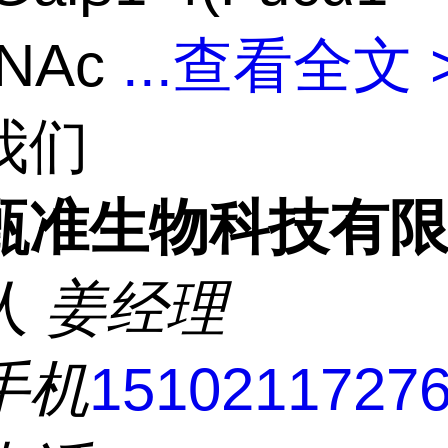
cNAc
...
查看全文 
我们
甄准生物科技有
人
姜经理
手机
1510211727