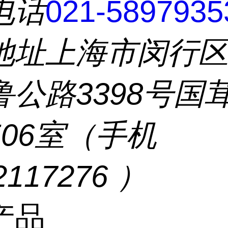
电话
021-5897935
地址
上海市闵行
鲁公路3398号国
506室（手机
2117276 ）
产品