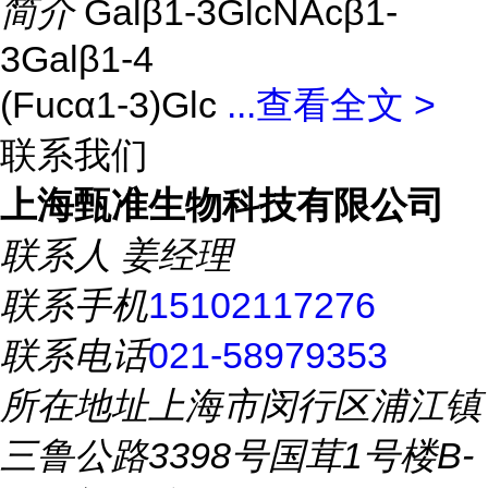
简介
Galβ1-3GlcNAcβ1-
3Galβ1-4
(Fucα1-3)Glc
...
查看全文 >
联系我们
上海甄准生物科技有限公司
联系人
姜经理
联系手机
15102117276
联系电话
021-58979353
所在地址
上海市闵行区浦江镇
三鲁公路3398号国茸1号楼B-