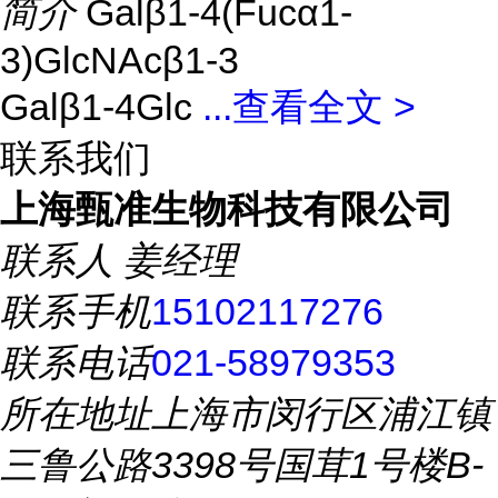
简介
Galβ1-4(Fucα1-
3)GlcNAcβ1-3
Galβ1-4Glc
...
查看全文 >
联系我们
上海甄准生物科技有限公司
联系人
姜经理
联系手机
15102117276
联系电话
021-58979353
所在地址
上海市闵行区浦江镇
三鲁公路3398号国茸1号楼B-