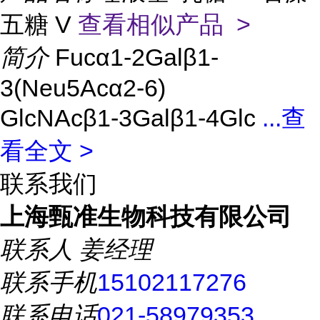
五糖 V
查看相似产品 >
简介
Fucα1-2Galβ1-
3(Neu5Acα2-6)
GlcNAcβ1-3Galβ1-4Glc
...
查
看全文 >
联系我们
上海甄准生物科技有限公司
联系人
姜经理
联系手机
15102117276
联系电话
021-58979353