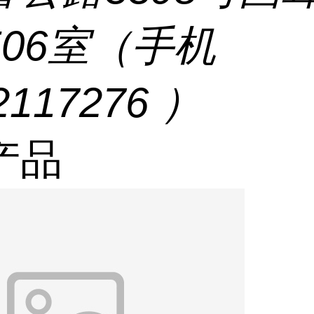
506室（手机
2117276 ）
产品