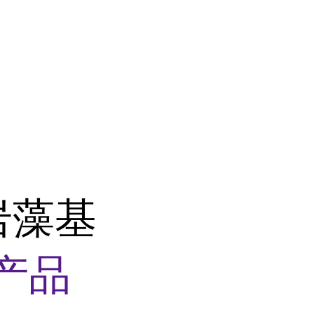
岩藻基
产品