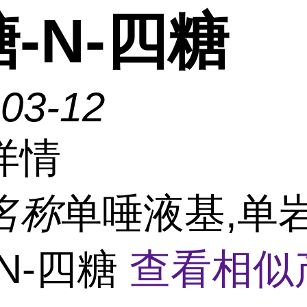
-N-四糖
-03-12
详情
名称
单唾液基,单
N-四糖
查看相似