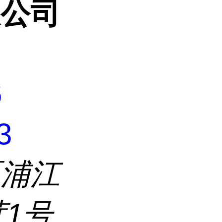
限公司
6
3
区浦江
茸1号