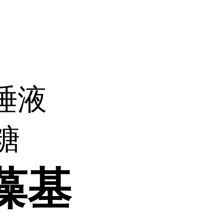
唾液
糖
藻基