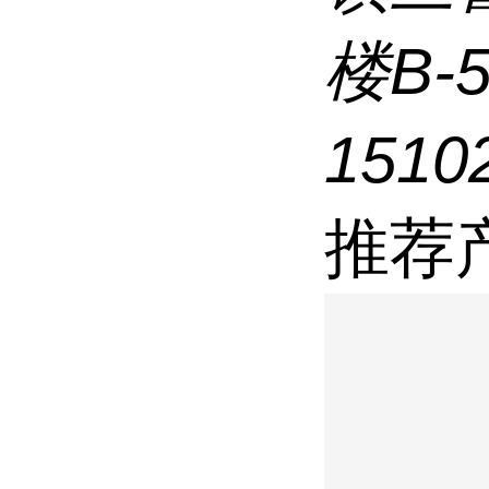
楼B-
1510
推荐