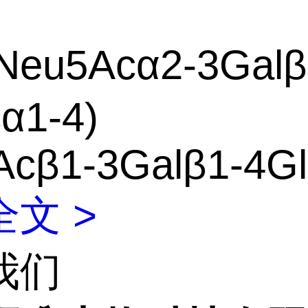
Neu5Acα2-3Galβ
α1-4)
Acβ1-3Galβ1-4G
文 >
我们