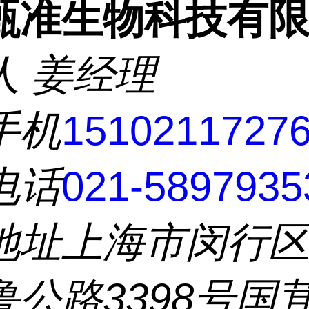
甄准生物科技有
人
姜经理
手机
1510211727
电话
021-5897935
地址
上海市闵行
鲁公路3398号国