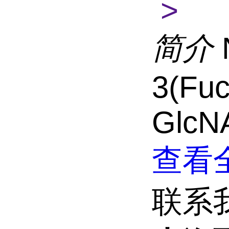
>
简介
3(Fuc
GlcN
查看全
联系