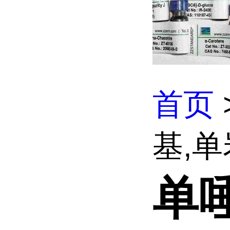
首页
基,单
单