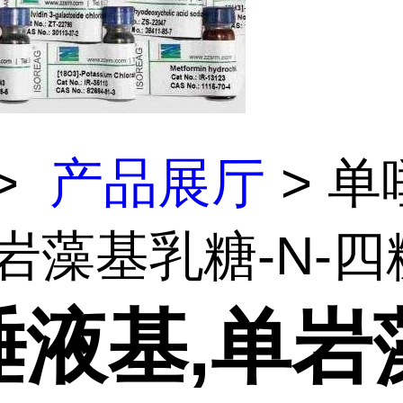
>
产品展厅
> 单
岩藻基乳糖-N-四
唾液基,单岩