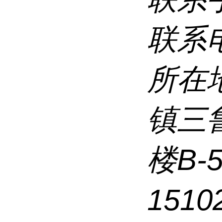
联系
所在
镇三
楼B-
1510