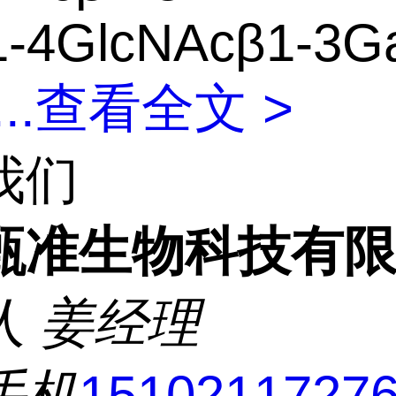
1-4GlcNAcβ1-3Ga
...
查看全文 >
我们
甄准生物科技有
人
姜经理
手机
1510211727