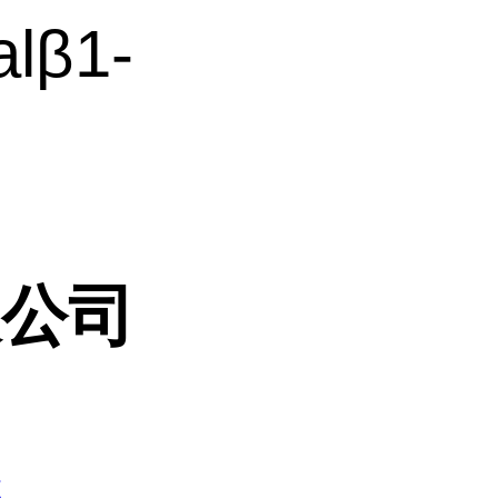
lβ1-
限公司
6