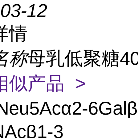
-03-12
详情
名称
母乳低聚糖40
相似产品 >
Neu5Acα2-6Galβ
NAcβ1-3