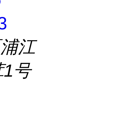
3
区浦江
茸1号