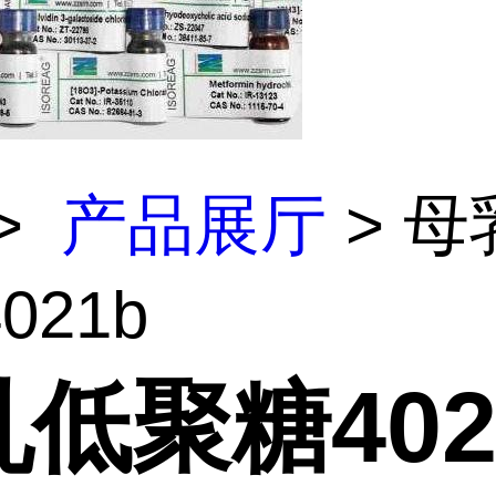
>
产品展厅
> 母
021b
低聚糖402