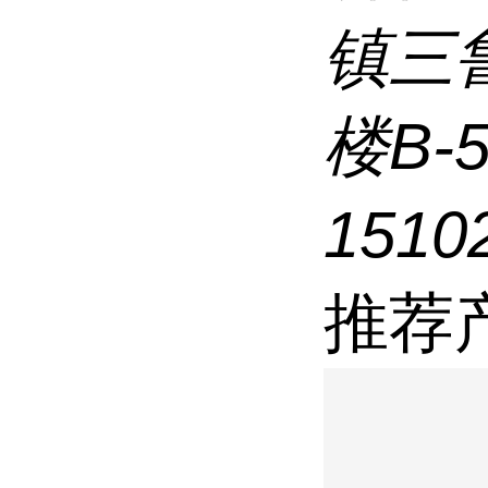
镇三
楼B-
1510
推荐