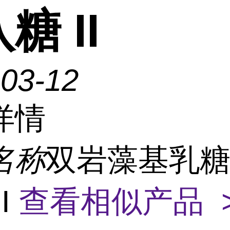
糖 II
-03-12
详情
名称
双岩藻基乳糖-
I
查看相似产品 