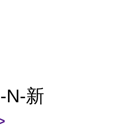
N-新
>