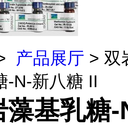
>
产品展厅
> 双
-N-新八糖 II
藻基乳糖-N