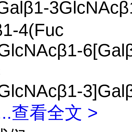
Galβ1-3GlcNAcβ
β1-4(Fuc
GlcNAcβ1-6[Gal
c
GlcNAcβ1-3]Gal
...
查看全文 >