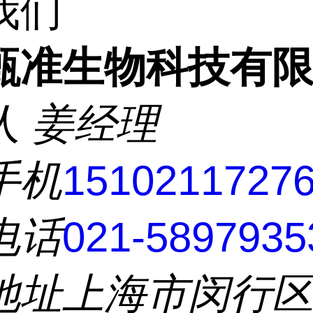
我们
甄准生物科技有
人
姜经理
手机
1510211727
电话
021-5897935
地址
上海市闵行