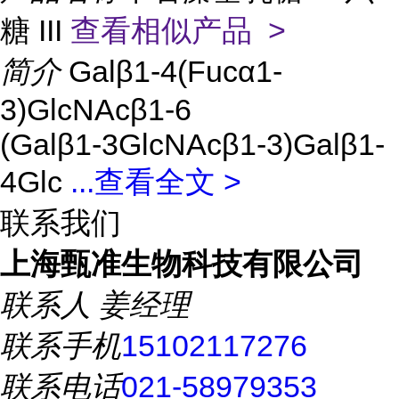
糖 III
查看相似产品 >
简介
Galβ1-4(Fucα1-
3)GlcNAcβ1-6
(Galβ1-3GlcNAcβ1-3)Galβ1-
4Glc
...
查看全文 >
联系我们
上海甄准生物科技有限公司
联系人
姜经理
联系手机
15102117276
联系电话
021-58979353