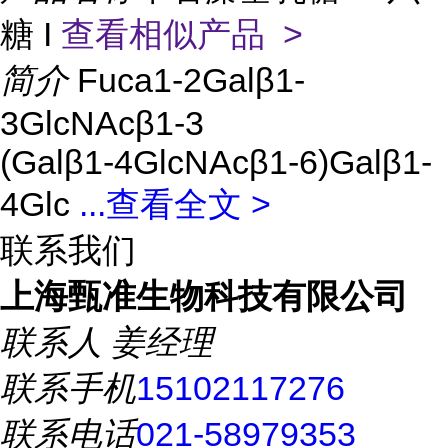
糖 I
查看相似产品 >
简介
Fuca1-2Galβ1-
3GlcNAcβ1-3
(Galβ1-4GlcNAcβ1-6)Galβ1-
4Glc
...
查看全文 >
联系我们
上海甄准生物科技有限公司
联系人
姜经理
联系手机
15102117276
联系电话
021-58979353