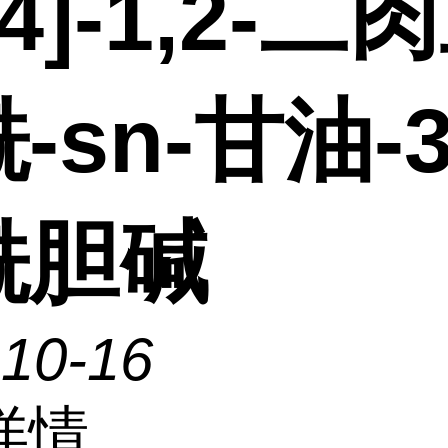
H4]-1,2-二
-sn-甘油-
酰胆碱
-10-16
详情