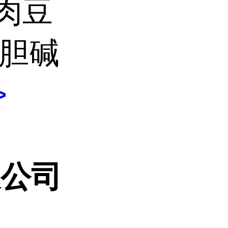
二肉豆
酰胆碱
>
限公司