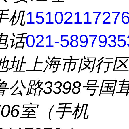
手机
1510211727
电话
021-5897935
地址
上海市闵行
鲁公路3398号国
506室（手机