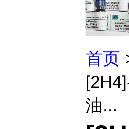
首页
[2H4
油...