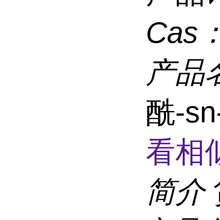
Cas
产品
酰-s
看相
简介