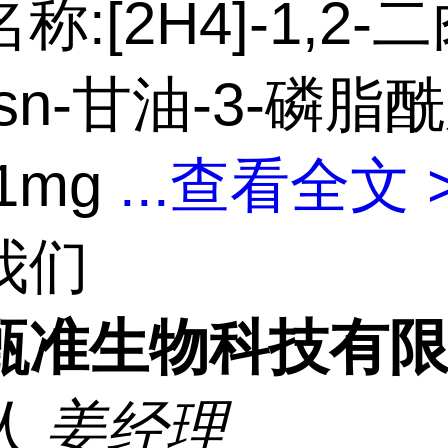
称:[2H4]-1,2-
sn-甘油-3-磷脂
1mg
...
查看全文 
我们
甄准生物科技有
人
姜经理