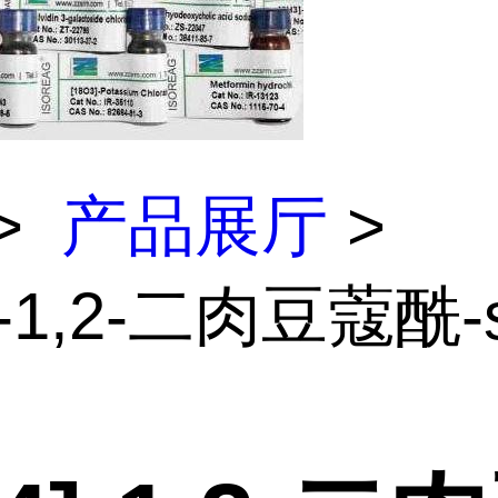
>
产品展厅
>
]-1,2-二肉豆蔻酰-