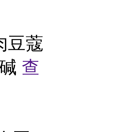
-二肉豆蔻
胆碱
查