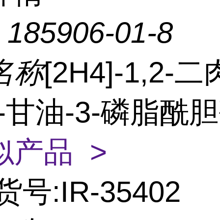
：
185906-01-8
名称
[2H4]-1,2
n-甘油-3-磷脂酰
似产品 >
货号:IR-35402