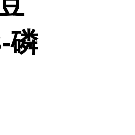
肉豆
3-磷