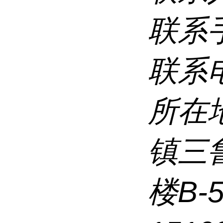
联系
联系
所在
镇三
楼B-