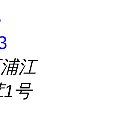
6
3
区浦江
茸1号