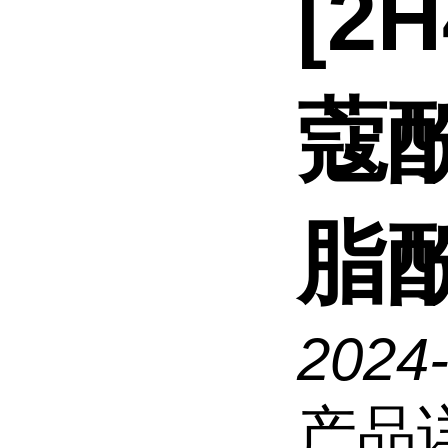
[2
蔻酰
脂
2024
产品