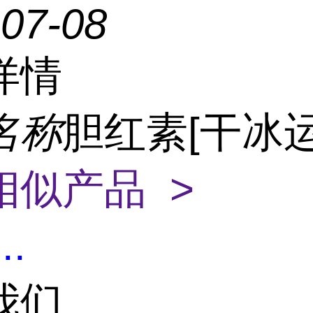
-07-08
详情
名称
胆红素[干冰运
相似产品 >
...
我们