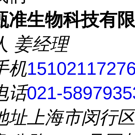
甄准生物科技有
人
姜经理
手机
1510211727
电话
021-5897935
地址
上海市闵行