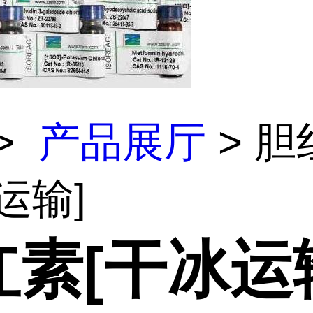
>
产品展厅
> 胆
运输]
红素[干冰运