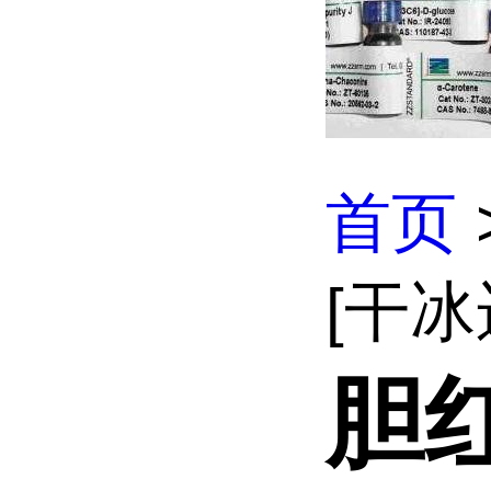
首页
[干冰
胆