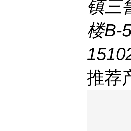
镇三
楼B-
1510
推荐