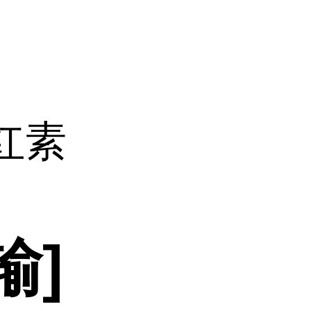
红素
输]