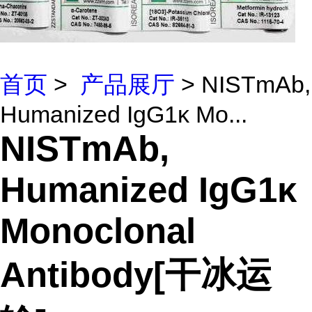
首页
>
产品展厅
> NISTmAb,
Humanized IgG1κ Mo...
NISTmAb,
Humanized IgG1κ
Monoclonal
Antibody[干冰运