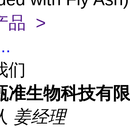
产品 >
...
我们
甄准生物科技有
人
姜经理