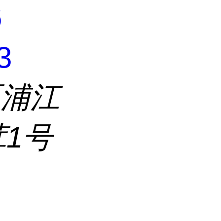
6
3
区浦江
茸1号