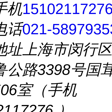
手机
1510211727
电话
021-5897935
地址
上海市闵行
鲁公路3398号国
506室（手机
2117276 ）