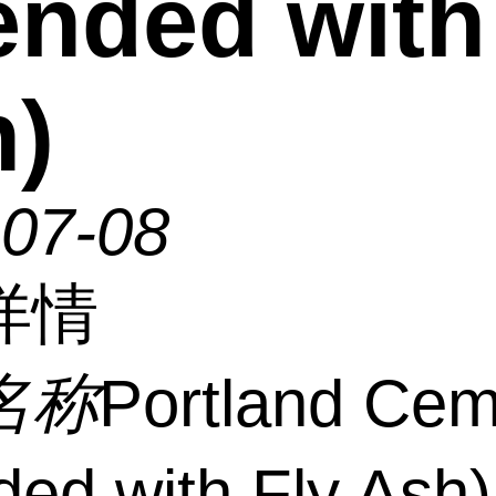
ended with
)
-07-08
详情
名称
Portland Cem
ded with Fly Ash