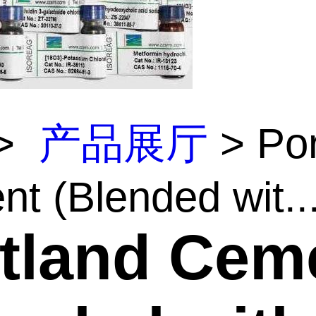
>
产品展厅
> Por
t (Blended wit..
tland Cem